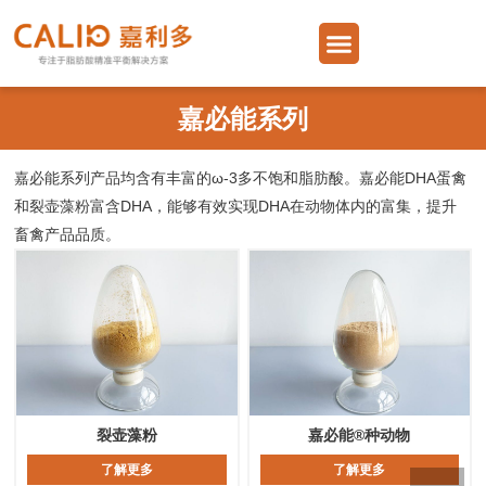
跳
Menu
至
内
容
嘉必能系列
嘉必能系列产品均含有丰富的ω-3多不饱和脂肪酸。嘉必能DHA蛋禽
和裂壶藻粉富含DHA，能够有效实现DHA在动物体内的富集，提升
畜禽产品品质。
裂壶藻粉
嘉必能®种动物
了解更多
了解更多