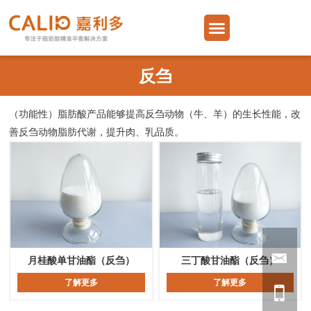
跳
Menu
至
内
容
反刍
（功能性）脂肪酸产品能够提高反刍动物（牛、羊）的生长性能，改
善反刍动物脂肪代谢，提升肉、乳品质。
月桂酸单甘油酯（反刍）
三丁酸甘油酯（反刍）
了解更多
了解更多