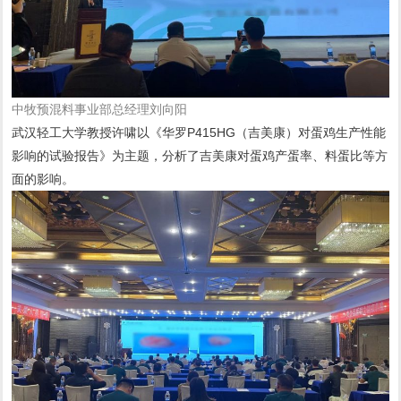
中牧预混料事业部总经理刘向阳
武汉轻工大学教授许啸以《华罗P415HG（吉美康）对蛋鸡生产性能
影响的试验报告》为主题，分析了吉美康对蛋鸡产蛋率、料蛋比等方
面的影响。