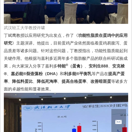
武汉轻工大学教授许啸
丁斌鹰教授以应用研究为出发点，作了《
功能性脂质在蛋鸡中的应用
研究
》主题演讲。他提出，目前蛋鸡产业依然面临着蛋鸡易腹泻、蛋
品质差等诸多问题。针对这些问题，丁教授指出，功能性脂质能起到
关键作用。他根据与嘉利多近两年多个脂肪酸产品的联合科研试验成
®
果，向大家深入分享了嘉利多
特能
（蛋禽）
、
安利生888
、
安克梭
®
、
嘉必能®
裂壶藻粉（DHA）
和
利多能®平衡乳
等产品在
提高产蛋
率
、
降低料蛋比
、
降低死淘率
、
提高合格蛋率
、
改善暗斑蛋
等诸多方
面的卓越性能和显著效果。