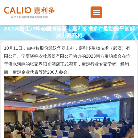
跳
Menu
至
内
容
2023南方蛋鸡峰会圆满落幕，嘉利多携多种脂肪酸平衡解
决方案亮相
10月11日，由中牧股份武汉华罗主办，嘉利多生物技术（武汉）有
限公司、宁夏晓鸣农牧股份有限公司协办的2023南方蛋鸡峰会在位
于澧水河畔的张家界阳光酒店正式召开，蛋鸡行业专家学者、经销
商、蛋鸡企业代表等近200人参会。