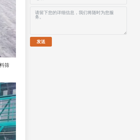
发送
料筛