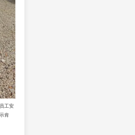
员工安
示肯