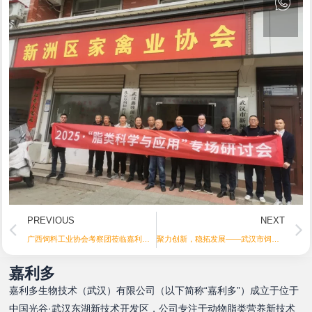
Prev
PREVIOUS
NEXT
广西饲料工业协会考察团莅临嘉利多指导交流
聚力创新，稳拓发展——武汉市饲料协会第四届第二次会员大会圆满落幕
嘉利多
嘉利多生物技术（武汉）有限公司（以下简称“嘉利多”）成立于位于
中国光谷·武汉东湖新技术开发区，公司专注于动物脂类营养新技术